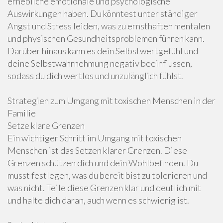
erhebliche emotionale und psychologische
Auswirkungen haben. Du könntest unter ständiger
Angst und Stress leiden, was zu ernsthaften mentalen
und physischen Gesundheitsproblemen führen kann.
Darüber hinaus kann es dein Selbstwertgefühl und
deine Selbstwahrnehmung negativ beeinflussen,
sodass du dich wertlos und unzulänglich fühlst.
Strategien zum Umgang mit toxischen Menschen in der
Familie
Setze klare Grenzen
Ein wichtiger Schritt im Umgang mit toxischen
Menschen ist das Setzen klarer Grenzen. Diese
Grenzen schützen dich und dein Wohlbefinden. Du
musst festlegen, was du bereit bist zu tolerieren und
was nicht. Teile diese Grenzen klar und deutlich mit
und halte dich daran, auch wenn es schwierig ist.